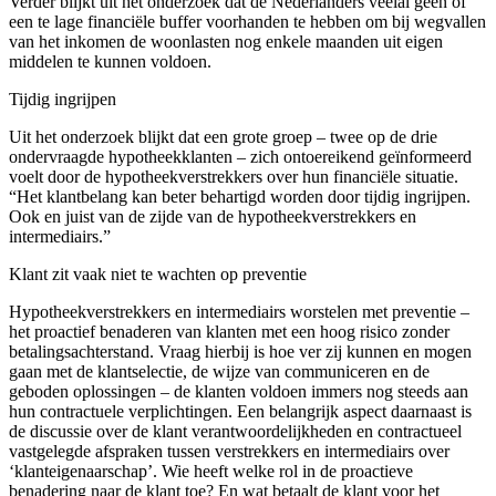
Verder blijkt uit het onderzoek dat de Nederlanders veelal geen of
een te lage financiële buffer voorhanden te hebben om bij wegvallen
van het inkomen de woonlasten nog enkele maanden uit eigen
middelen te kunnen voldoen.
Tijdig ingrijpen
Uit het onderzoek blijkt dat een grote groep – twee op de drie
ondervraagde hypotheekklanten – zich ontoereikend geïnformeerd
voelt door de hypotheekverstrekkers over hun financiële situatie.
“Het klantbelang kan beter behartigd worden door tijdig ingrijpen.
Ook en juist van de zijde van de hypotheekverstrekkers en
intermediairs.”
Klant zit vaak niet te wachten op preventie
Hypotheekverstrekkers en intermediairs worstelen met preventie –
het proactief benaderen van klanten met een hoog risico zonder
betalingsachterstand. Vraag hierbij is hoe ver zij kunnen en mogen
gaan met de klantselectie, de wijze van communiceren en de
geboden oplossingen – de klanten voldoen immers nog steeds aan
hun contractuele verplichtingen. Een belangrijk aspect daarnaast is
de discussie over de klant verantwoordelijkheden en contractueel
vastgelegde afspraken tussen verstrekkers en intermediairs over
‘klanteigenaarschap’. Wie heeft welke rol in de proactieve
benadering naar de klant toe? En wat betaalt de klant voor het