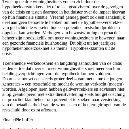
Twee op de drie woningbezitters voelen zich door de
hypotheekverstrekkers niet of te laat geadviseerd over de gevolgen
van de crisis en tasten daarmee in het duister over de impact hiervan
op hun financiële situatie. Vreemd genoeg geeft ook een aanzienlijk
deel aan geen behoefte te hebben om met de hypotheekverstrekker
van gedachten te wisselen hoe een potentieel restschuldprobleem
opgelost kan worden. Verhogen van bewustwording en proactief
beheer zijn noodzakelijk om meer woningbezitters te bewegen naar
een gezonde financiële huishouding. Dit blijkt uit het jaarlijkse
hypothekenonderzoekmet als thema “Hypotheekklanten uit de
crisis”.
Toenemende werkeloosheid en langdurig aanhouden van de crisis
leiden er toe dat meer en meer woningbezitters niet meer aan hun
betalingsverplichtingen voor de hypotheek kunnen voldoen.
Daarnaast bouwt een steeds groter deel – van met name de jongere
generaties – een restschuld op mocht de woning verkocht (moeten)
worden. Afgelopen jaren hebben geldverstrekkers en adviseurs hier
al op geanticipeerd met extra dienstverlening zoals budget coaching
en proactief klantbeheer om preventief te zoeken naar versterking
van de betaalbaarheid van de woonlasten of het terugdringen van de
restschuld door extra aflossen.
Financiële buffer