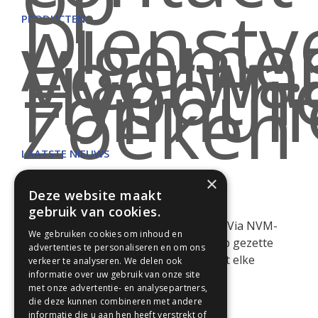
Dienstv
Algeme
PRODUCTEN
Voorwa
Hypoth
Formuli
Zoeken
LAATSTE NIEUWS
×
RECORDAANTAL WONINGEN IN DE VERKOOP
Deze website maakt
In het tweede kwartaal van 2026 is een
gebruik van cookies.
recordaantal woningen te koop gezet. Via NVM-
We gebruiken cookies om inhoud en
Makelaars. Het feitelijke aantal te koop gezette
advertenties te personaliseren en om ons
woningen is nog veel hoger omdat niet elke
verkeer te analyseren. We delen ook
informatie over uw gebruik van onze site
makelaar lid is van NVM. Kopers [...]
met onze advertentie- en analysepartners,
die deze kunnen combineren met andere
informatie die u aan hen heeft verstrekt of