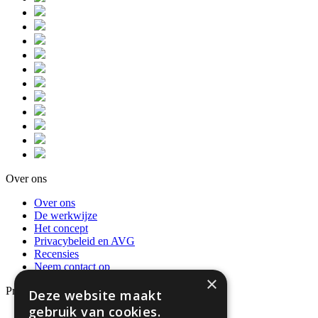
Over ons
Over ons
De werkwijze
Het concept
Privacybeleid en AVG
Recensies
Neem contact op
×
Producten
Deze website maakt
gebruik van cookies.
Dienstverleningsdocumenten