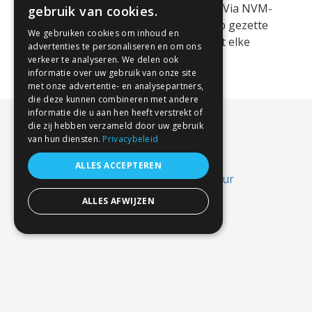
recordaantal woningen te koop gezet. Via NVM-
gebruik van cookies.
Makelaars. Het feitelijke aantal te koop gezette
We gebruiken cookies om inhoud en
woningen is nog veel hoger omdat niet elke
advertenties te personaliseren en om ons
makelaar lid is van NVM. Kopers [...]
verkeer te analyseren. We delen ook
informatie over uw gebruik van onze site
met onze advertentie- en analysepartners,
die deze kunnen combineren met andere
informatie die u aan hen heeft verstrekt of
die zij hebben verzameld door uw gebruik
van hun diensten.
Privacybeleid
ALLES ACCEPTEREN
ALLES AFWIJZEN