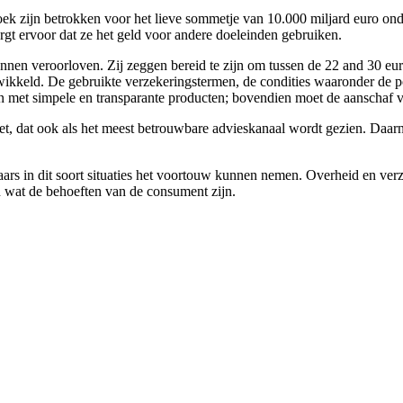
oek zijn betrokken voor het lieve sommetje van 10.000 miljard euro on
zorgt ervoor dat ze het geld voor andere doeleinden gebruiken.
nnen veroorloven. Zij zeggen bereid te zijn om tussen de 22 and 30 eu
ikkeld. De gebruikte verzekeringstermen, de condities waaronder de po
n met simpele en transparante producten; bovendien moet de aanschaf v
et, dat ook als het meest betrouwbare advieskanaal wordt gezien. Daar
keraars in dit soort situaties het voortouw kunnen nemen. Overheid en
 en wat de behoeften van de consument zijn.