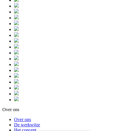
Over ons
Over ons
De werkwijze
Het concept