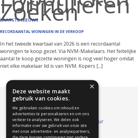
Formulieren
Zoeken
LAATSTE NIEUWS
RECORDAANTAL WONINGEN IN DE VERKOOP
In het tweede kwartaal van 2026 is een recordaantal
woningen te koop gezet. Via NVM-Makelaars. Het feitelijke
aantal te koop gezette woningen is nog veel hoger omdat
niet elke makelaar lid is van NVM. Kopers [...]
×
Deze website maakt
gebruik van cookies.
We gebruiken cookies om inhoud en
advertenties te personaliseren en om ons
verkeer te analyseren. We delen ook
informatie over uw gebruik van onze site
met onze advertentie- en analysepartners,
die deze kunnen combineren met andere