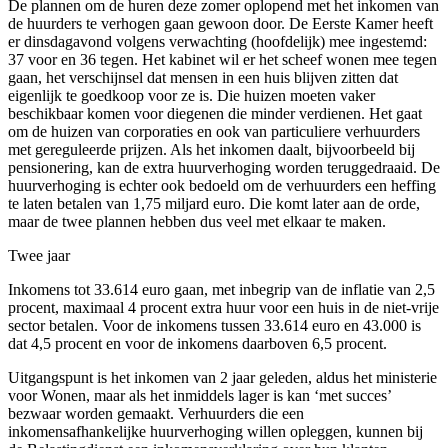
De plannen om de huren deze zomer oplopend met het inkomen van
de huurders te verhogen gaan gewoon door. De Eerste Kamer heeft
er dinsdagavond volgens verwachting (hoofdelijk) mee ingestemd:
37 voor en 36 tegen. Het kabinet wil er het scheef wonen mee tegen
gaan, het verschijnsel dat mensen in een huis blijven zitten dat
eigenlijk te goedkoop voor ze is. Die huizen moeten vaker
beschikbaar komen voor diegenen die minder verdienen. Het gaat
om de huizen van corporaties en ook van particuliere verhuurders
met gereguleerde prijzen. Als het inkomen daalt, bijvoorbeeld bij
pensionering, kan de extra huurverhoging worden teruggedraaid. De
huurverhoging is echter ook bedoeld om de verhuurders een heffing
te laten betalen van 1,75 miljard euro. Die komt later aan de orde,
maar de twee plannen hebben dus veel met elkaar te maken.
Twee jaar
Inkomens tot 33.614 euro gaan, met inbegrip van de inflatie van 2,5
procent, maximaal 4 procent extra huur voor een huis in de niet-vrije
sector betalen. Voor de inkomens tussen 33.614 euro en 43.000 is
dat 4,5 procent en voor de inkomens daarboven 6,5 procent.
Uitgangspunt is het inkomen van 2 jaar geleden, aldus het ministerie
voor Wonen, maar als het inmiddels lager is kan ‘met succes’
bezwaar worden gemaakt. Verhuurders die een
inkomensafhankelijke huurverhoging willen opleggen, kunnen bij