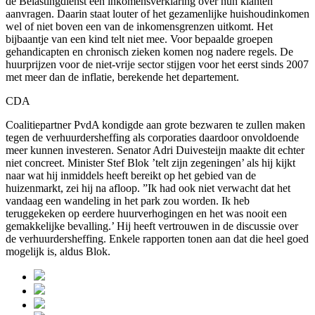
de Belastingdienst een inkomensverklaring over hun klanten
aanvragen. Daarin staat louter of het gezamenlijke huishoudinkomen
wel of niet boven een van de inkomensgrenzen uitkomt. Het
bijbaantje van een kind telt niet mee. Voor bepaalde groepen
gehandicapten en chronisch zieken komen nog nadere regels. De
huurprijzen voor de niet-vrije sector stijgen voor het eerst sinds 2007
met meer dan de inflatie, berekende het departement.
CDA
Coalitiepartner PvdA kondigde aan grote bezwaren te zullen maken
tegen de verhuurdersheffing als corporaties daardoor onvoldoende
meer kunnen investeren. Senator Adri Duivesteijn maakte dit echter
niet concreet. Minister Stef Blok ’telt zijn zegeningen’ als hij kijkt
naar wat hij inmiddels heeft bereikt op het gebied van de
huizenmarkt, zei hij na afloop. ”Ik had ook niet verwacht dat het
vandaag een wandeling in het park zou worden. Ik heb
teruggekeken op eerdere huurverhogingen en het was nooit een
gemakkelijke bevalling.’ Hij heeft vertrouwen in de discussie over
de verhuurdersheffing. Enkele rapporten tonen aan dat die heel goed
mogelijk is, aldus Blok.