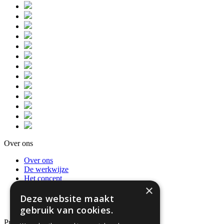
Over ons
Over ons
De werkwijze
Het concept
×
Privacybeleid en AVG
Recensies
Deze website maakt
Neem contact op
gebruik van cookies.
Producten