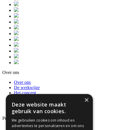
Over ons
Over ons
De werkwijze
Het concept
×
Privacybeleid en AVG
Recensies
Deze website maakt
Neem contact op
gebruik van cookies.
Producten
We gebruiken cookies om inhoud en
advertenties te personaliseren en om ons
Dienstverleningsdocumenten