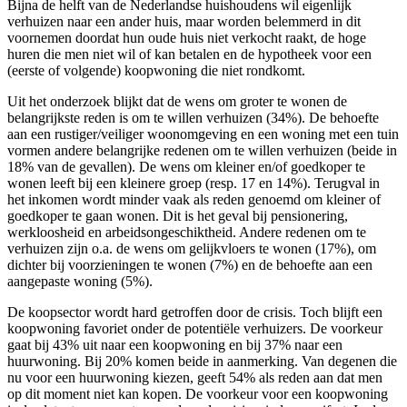
Bijna de helft van de Nederlandse huishoudens wil eigenlijk
verhuizen naar een ander huis, maar worden belemmerd in dit
voornemen doordat hun oude huis niet verkocht raakt, de hoge
huren die men niet wil of kan betalen en de hypotheek voor een
(eerste of volgende) koopwoning die niet rondkomt.
Uit het onderzoek blijkt dat de wens om groter te wonen de
belangrijkste reden is om te willen verhuizen (34%). De behoefte
aan een rustiger/veiliger woonomgeving en een woning met een tuin
vormen andere belangrijke redenen om te willen verhuizen (beide in
18% van de gevallen). De wens om kleiner en/of goedkoper te
wonen leeft bij een kleinere groep (resp. 17 en 14%). Terugval in
het inkomen wordt minder vaak als reden genoemd om kleiner of
goedkoper te gaan wonen. Dit is het geval bij pensionering,
werkloosheid en arbeidsongeschiktheid. Andere redenen om te
verhuizen zijn o.a. de wens om gelijkvloers te wonen (17%), om
dichter bij voorzieningen te wonen (7%) en de behoefte aan een
aangepaste woning (5%).
De koopsector wordt hard getroffen door de crisis. Toch blijft een
koopwoning favoriet onder de potentiële verhuizers. De voorkeur
gaat bij 43% uit naar een koopwoning en bij 37% naar een
huurwoning. Bij 20% komen beide in aanmerking. Van degenen die
nu voor een huurwoning kiezen, geeft 54% als reden aan dat men
op dit moment niet kan kopen. De voorkeur voor een koopwoning