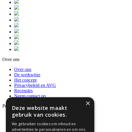
Over ons
Over ons
De werkwijze
Het concept
Privacybeleid en AVG
Recensies
Neem contact op
×
Producten
Deze website maakt
gebruik van cookies.
Dienstverleningsdocumenten
Algemene Voorwaarden
We gebruiken cookies om inhoud en
Hypotheken
advertenties te personaliseren en om ons
Formulieren