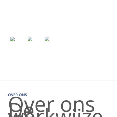
Over ons
OVER ONS
De
werkwijze