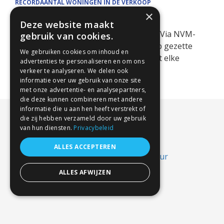
RECORDAANTAL WONINGEN IN DE VERKOOP
×
In het tweede kwartaal van 2026 is een
Deze website maakt
recordaantal woningen te koop gezet. Via NVM-
gebruik van cookies.
Makelaars. Het feitelijke aantal te koop gezette
We gebruiken cookies om inhoud en
woningen is nog veel hoger omdat niet elke
advertenties te personaliseren en om ons
makelaar lid is van NVM. Kopers [...]
verkeer te analyseren. We delen ook
informatie over uw gebruik van onze site
met onze advertentie- en analysepartners,
die deze kunnen combineren met andere
informatie die u aan hen heeft verstrekt of
die zij hebben verzameld door uw gebruik
van hun diensten.
Privacybeleid
ALLES ACCEPTEREN
ALLES AFWIJZEN