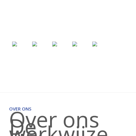
Over ons
OVER ONS
De
werkwijze