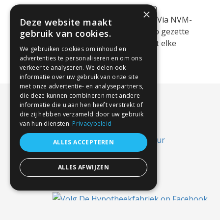
In het tweede kwartaal van 2026 is een
×
recordaantal woningen te koop gezet. Via NVM-
Deze website maakt
Makelaars. Het feitelijke aantal te koop gezette
gebruik van cookies.
woningen is nog veel hoger omdat niet elke
We gebruiken cookies om inhoud en
makelaar lid is van NVM. Kopers [...]
advertenties te personaliseren en om ons
verkeer te analyseren. We delen ook
informatie over uw gebruik van onze site
met onze advertentie- en analysepartners,
die deze kunnen combineren met andere
informatie die u aan hen heeft verstrekt of
die zij hebben verzameld door uw gebruik
van hun diensten.
Privacybeleid
ALLES ACCEPTEREN
ALLES AFWIJZEN