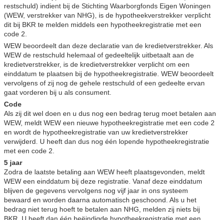
restschuld) indient bij de Stichting Waarborgfonds Eigen Woningen
(WEW, verstrekker van NHG), is de hypotheekverstrekker verplicht
dit bij BKR te melden middels een hypotheekregistratie met een
code 2.
WEW beoordeelt dan deze declaratie van de kredietverstrekker. Als
WEW de restschuld helemaal of gedeeltelijk uitbetaalt aan de
kredietverstrekker, is de kredietverstrekker verplicht om een
einddatum te plaatsen bij de hypotheekregistratie. WEW beoordeelt
vervolgens of zij nog de gehele restschuld of een gedeelte ervan
gaat vorderen bij u als consument.
Code
Als zij dit wel doen en u dus nog een bedrag terug moet betalen aan
WEW, meldt WEW een nieuwe hypotheekregistratie met een code 2
en wordt de hypotheekregistratie van uw kredietverstrekker
verwijderd. U heeft dan dus nog één lopende hypotheekregistratie
met een code 2.
5 jaar
Zodra de laatste betaling aan WEW heeft plaatsgevonden, meldt
WEW een einddatum bij deze registratie. Vanaf deze einddatum
blijven de gegevens vervolgens nog vijf jaar in ons systeem
bewaard en worden daarna automatisch geschoond. Als u het
bedrag niet terug hoeft te betalen aan NHG, melden zij niets bij
BKR. U heeft dan één beëindigde hypotheekregistratie met een