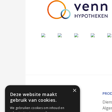
×
OVER ONS
PRO
Deze website maakt
gebruik van cookies.
Over ons
Dien
De werkwijze
Alge
We gebruiken cookies om inhoud en