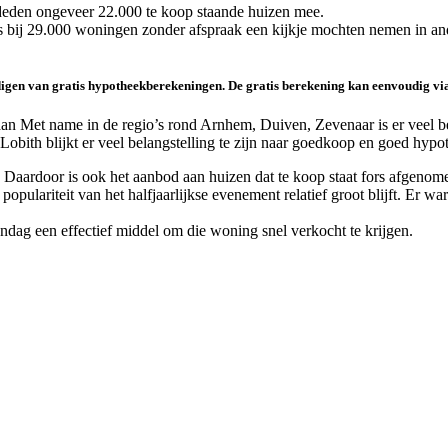
deden ongeveer 22.000 te koop staande huizen mee.
ers bij 29.000 woningen zonder afspraak een kijkje mochten nemen in an
digen van gratis hypotheekberekeningen. De gratis berekening kan eenvoudig v
aan Met name in de regio’s rond Arnhem, Duiven, Zevenaar is er veel b
bith blijkt er veel belangstelling te zijn naar goedkoop en goed hypo
 Daardoor is ook het aanbod aan huizen dat te koop staat fors afgenom
pulariteit van het halfjaarlijkse evenement relatief groot blijft. Er wa
ndag een effectief middel om die woning snel verkocht te krijgen.