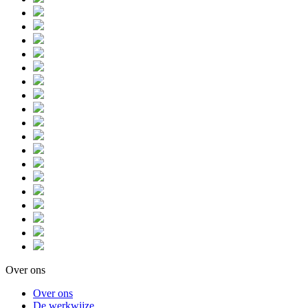
Over ons
Over ons
De werkwijze