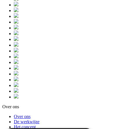
Over ons
Over ons
De werkwijze
Het concept