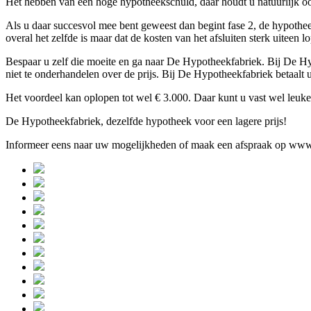
Het hebben van een hoge hypotheekschuld, daar houdt u natuurlijk oo
Als u daar succesvol mee bent geweest dan begint fase 2, de hypotheek
overal het zelfde is maar dat de kosten van het afsluiten sterk uiteen 
Bespaar u zelf die moeite en ga naar De Hypotheekfabriek. Bij De Hyp
niet te onderhandelen over de prijs. Bij De Hypotheekfabriek betaalt 
Het voordeel kan oplopen tot wel € 3.000. Daar kunt u vast wel leuk
De Hypotheekfabriek, dezelfde hypotheek voor een lagere prijs!
Informeer eens naar uw mogelijkheden of maak een afspraak op www