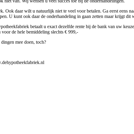
k niet van. Wij wensen u veel succes toe bij de onderhandelingen.
. Ook daar wilt u natuurlijk niet te veel voor betalen. Ga eerst eens n
lopen. U kunt ook daar de onderhandeling in gaan zetten maar krijgt dit w
otheekfabriek betaalt u exact dezelfde rente bij de bank van uw keuze
u voor de hele bemiddeling slechts € 999,-
e dingen mee doen, toch?
.dehypotheekfabriek.nl