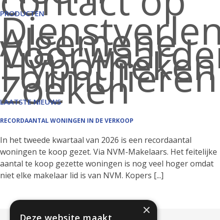
contact op
Dienstverl
PRODUCTEN
Algemene
Voorwaarde
Hypotheken
Formulieren
Zoeken
LAATSTE NIEUWS
RECORDAANTAL WONINGEN IN DE VERKOOP
In het tweede kwartaal van 2026 is een recordaantal
woningen te koop gezet. Via NVM-Makelaars. Het feitelijke
aantal te koop gezette woningen is nog veel hoger omdat
niet elke makelaar lid is van NVM. Kopers [...]
×
Deze website maakt