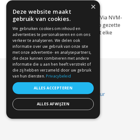
×
In het tweede kwartaal van 2026 is een
Deze website maakt
recordaantal woningen te koop gezet. Via NVM-
gebruik van cookies.
Makelaars. Het feitelijke aantal te koop gezette
We gebruiken cookies om inhoud en
woningen is nog veel hoger omdat niet elke
advertenties te personaliseren en om ons
makelaar lid is van NVM. Kopers [...]
verkeer te analyseren. We delen ook
informatie over uw gebruik van onze site
met onze advertentie- en analysepartners,
die deze kunnen combineren met andere
informatie die u aan hen heeft verstrekt of
die zij hebben verzameld door uw gebruik
van hun diensten.
Privacybeleid
ALLES ACCEPTEREN
ALLES AFWIJZEN