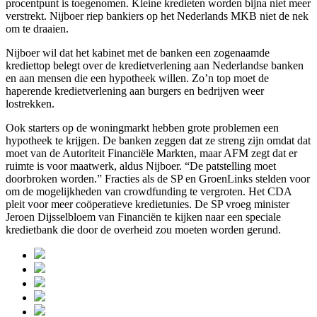
procentpunt is toegenomen. Kleine kredieten worden bijna niet meer
verstrekt. Nijboer riep bankiers op het Nederlands MKB niet de nek
om te draaien.
Nijboer wil dat het kabinet met de banken een zogenaamde
krediettop belegt over de kredietverlening aan Nederlandse banken
en aan mensen die een hypotheek willen. Zo’n top moet de
haperende kredietverlening aan burgers en bedrijven weer
lostrekken.
Ook starters op de woningmarkt hebben grote problemen een
hypotheek te krijgen. De banken zeggen dat ze streng zijn omdat dat
moet van de Autoriteit Financiële Markten, maar AFM zegt dat er
ruimte is voor maatwerk, aldus Nijboer. “De patstelling moet
doorbroken worden.” Fracties als de SP en GroenLinks stelden voor
om de mogelijkheden van crowdfunding te vergroten. Het CDA
pleit voor meer coöperatieve kredietunies. De SP vroeg minister
Jeroen Dijsselbloem van Financiën te kijken naar een speciale
kredietbank die door de overheid zou moeten worden gerund.