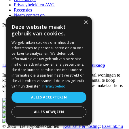
Privacybeleid en AVG
Recensies
Neem contact op
×
Producten
Deze website maakt
gebruik van cookies.
Dienstverleningsdocumenten
Algemene Voorwaarden
We gebruiken cookies om inhoud en
Hypotheken
advertenties te personaliseren en om ons
Formulieren
verkeer te analyseren. We delen ook
Zoeken
informatie over uw gebruik van onze site
met onze advertentie- en analysepartners,
Laatste nieuws
Recordaantal woningen in de verkoop
die deze kunnen combineren met andere
In het tweede kwartaal van 2026 is een recordaantal woningen te
informatie die u aan hen heeft verstrekt of
koop gezet. Via NVM-Makelaars. Het feitelijke aantal te koop
die zij hebben verzameld door uw gebruik
gezette woningen is nog veel hoger omdat niet elke makelaar lid is
van hun diensten.
Privacybeleid
van NVM. Kopers [...]
ALLES ACCEPTEREN
ALLES AFWIJZEN
© 2026 - De Hypotheekfabriek -
Realisatie & hosting
:
Esselink.nu