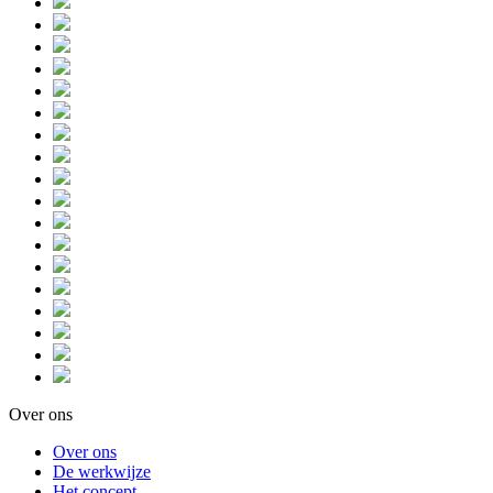
Over ons
Over ons
De werkwijze
Het concept