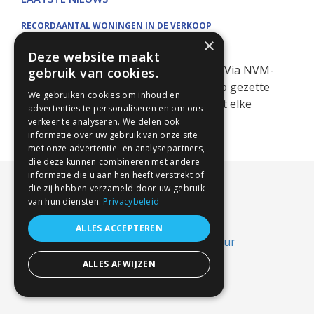
RECORDAANTAL WONINGEN IN DE VERKOOP
×
In het tweede kwartaal van 2026 is een
Deze website maakt
recordaantal woningen te koop gezet. Via NVM-
gebruik van cookies.
Makelaars. Het feitelijke aantal te koop gezette
We gebruiken cookies om inhoud en
woningen is nog veel hoger omdat niet elke
advertenties te personaliseren en om ons
makelaar lid is van NVM. Kopers [...]
verkeer te analyseren. We delen ook
informatie over uw gebruik van onze site
met onze advertentie- en analysepartners,
die deze kunnen combineren met andere
informatie die u aan hen heeft verstrekt of
die zij hebben verzameld door uw gebruik
van hun diensten.
Privacybeleid
ALLES ACCEPTEREN
ALLES AFWIJZEN