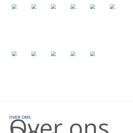
Over ons
OVER ONS