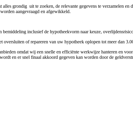
 alles grondig uit te zoeken, de relevante gegevens te verzamelen en dez
es worden aangevraagd en afgewikkeld.
en bemiddeling inclusief de hypotheekvorm naar keuze, overlijdensrisi
t oversluiten of repareren van uw hypotheek oplopen tot meer dan 3.0
anbieden omdat wij een snelle en efficiënte werkwijze hanteren en voo
 wordt en er snel finaal akkoord gegeven kan worden door de geldve