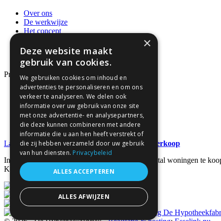
Over ons
De werkwijze
Het concept
×
Privacybeleid en AVG
Recensies
Deze website maakt
Neem contact op
gebruik van cookies.
Producten
We gebruiken cookies om inhoud en
advertenties te personaliseren en om ons
Dienstverleningsdocumenten
verkeer te analyseren. We delen ook
Algemene Voorwaarden
informatie over uw gebruik van onze site
Hypotheken
met onze advertentie- en analysepartners,
Formulieren
die deze kunnen combineren met andere
Zoeken
informatie die u aan hen heeft verstrekt of
Laatste nieuws
Recordaantal woningen in de verkoop
die zij hebben verzameld door uw gebruik
van hun diensten.
Privacybeleid
In het tweede kwartaal van 2026 is een recordaantal woningen te koo
Kopers [...]
ALLES ACCEPTEREN
ALLES AFWIJZEN