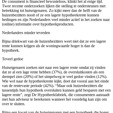
De consument is financieel bewusteloos, klinkt het al enige tijd.
Twee recente onderzoeken lijken die stelling te ondersteunen met
betrekking tot huiseigenaren. Zo kijkt meer dan de helft van de
huizenbezitters nooit of ze een lagere hypotheekrente kunnen
bedingen en zijn Nederlanders veel minder actief in het zoeken naar
(online) informatie over hypotheekproducten.
Nederlanders minder tevreden
Bijna driekwart van de huizenbezitters weet niet dat ze een lagere
rente kunnen krijgen als de woningwaarde hoger is dan de
hypotheek.
Teveel gedoe
Huiseigenaren zoeken niet naar een lagere rente omdat zij vinden
dat ze al een lage rente hebben (37%), de oversluitkosten als een
drempel zien (20%) of het simpelweg te veel gedoe vinden (12%).
Wie wel naar de hypotheekrente kijkt, doet dat vooral aan het einde
van de rentevaste periode (42%). “Maar ook huizenbezitters die
tussentijds hun hypotheek oversluiten kunnen geld besparen met een
lagere rente”, zegt De Hypotheekfabriek, die consumenten aanraadt
met hun adviseur te berekenen wanneer het voordelig kan zijn om
over te sluiten.
Bijna een kwart van de huiseigenaren met een hypotheek die hoger