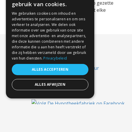
Makelaars. Het feitelijke aantal te koop gezette
gebruik van cookies.
woningen is nog veel hoger omdat niet elke
We gebruiken cookies om inhoud en
makelaar lid is van NVM. Kopers [...]
advertenties te personaliseren en om ons
verkeer te analyseren. We delen ook
informatie over uw gebruik van onze site
met onze advertentie- en analysepartners,
die deze kunnen combineren met andere
informatie die u aan hen heeft verstrekt of
die zij hebben verzameld door uw gebruik
van hun diensten.
Privacybeleid
ALLES ACCEPTEREN
ALLES AFWIJZEN
© 2026 - De Hypotheekfabriek -
Realisatie & hosting
:
Esselink.nu