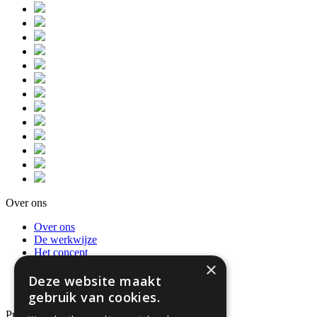
Over ons
Over ons
De werkwijze
Het concept
×
Privacybeleid en AVG
Recensies
Deze website maakt
Neem contact op
gebruik van cookies.
Producten