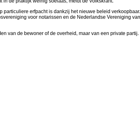
 in de praktijk weinig soelaas, meldt de Volkskrant.
 particuliere erfpacht is dankzij het nieuwe beleid verkoopbaar
svereniging voor notarissen en de Nederlandse Vereniging van 
anden van de bewoner of de overheid, maar van een private partij