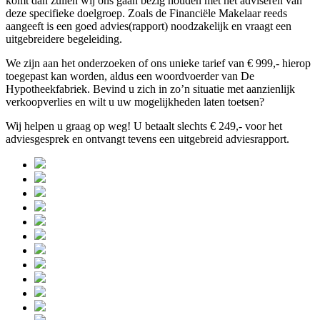
komt dan zullen wij ons gaan bezig houden met het adviseren van
deze specifieke doelgroep. Zoals de Financiële Makelaar reeds
aangeeft is een goed advies(rapport) noodzakelijk en vraagt een
uitgebreidere begeleiding.
We zijn aan het onderzoeken of ons unieke tarief van € 999,- hierop
toegepast kan worden, aldus een woordvoerder van De
Hypotheekfabriek. Bevind u zich in zo’n situatie met aanzienlijk
verkoopverlies en wilt u uw mogelijkheden laten toetsen?
Wij helpen u graag op weg! U betaalt slechts € 249,- voor het
adviesgesprek en ontvangt tevens een uitgebreid adviesrapport.