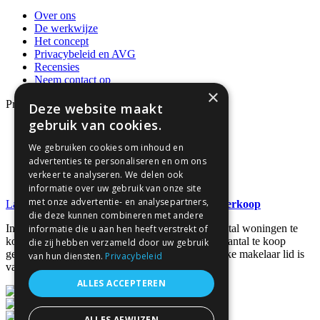
Over ons
De werkwijze
Het concept
Privacybeleid en AVG
Recensies
Neem contact op
×
Producten
Deze website maakt
gebruik van cookies.
Dienstverleningsdocumenten
Algemene Voorwaarden
We gebruiken cookies om inhoud en
Hypotheken
advertenties te personaliseren en om ons
Formulieren
verkeer te analyseren. We delen ook
Zoeken
informatie over uw gebruik van onze site
met onze advertentie- en analysepartners,
Laatste nieuws
Recordaantal woningen in de verkoop
die deze kunnen combineren met andere
In het tweede kwartaal van 2026 is een recordaantal woningen te
informatie die u aan hen heeft verstrekt of
koop gezet. Via NVM-Makelaars. Het feitelijke aantal te koop
die zij hebben verzameld door uw gebruik
gezette woningen is nog veel hoger omdat niet elke makelaar lid is
van hun diensten.
Privacybeleid
van NVM. Kopers [...]
ALLES ACCEPTEREN
ALLES AFWIJZEN