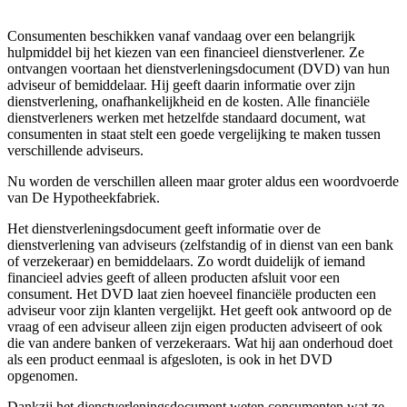
Consumenten beschikken vanaf vandaag over een belangrijk
hulpmiddel bij het kiezen van een financieel dienstverlener. Ze
ontvangen voortaan het dienstverleningsdocument (DVD) van hun
adviseur of bemiddelaar. Hij geeft daarin informatie over zijn
dienstverlening, onafhankelijkheid en de kosten. Alle financiële
dienstverleners werken met hetzelfde standaard document, wat
consumenten in staat stelt een goede vergelijking te maken tussen
verschillende adviseurs.
Nu worden de verschillen alleen maar groter aldus een woordvoerde
van De Hypotheekfabriek.
Het dienstverleningsdocument geeft informatie over de
dienstverlening van adviseurs (zelfstandig of in dienst van een bank
of verzekeraar) en bemiddelaars. Zo wordt duidelijk of iemand
financieel advies geeft of alleen producten afsluit voor een
consument. Het DVD laat zien hoeveel financiële producten een
adviseur voor zijn klanten vergelijkt. Het geeft ook antwoord op de
vraag of een adviseur alleen zijn eigen producten adviseert of ook
die van andere banken of verzekeraars. Wat hij aan onderhoud doet
als een product eenmaal is afgesloten, is ook in het DVD
opgenomen.
Dankzij het dienstverleningsdocument weten consumenten wat ze