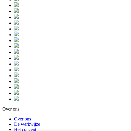
Over ons
Over ons
De werkwijze
Het concept