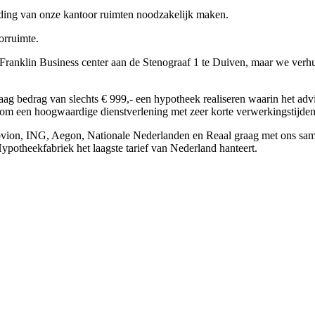
eiding van onze kantoor ruimten noodzakelijk maken.
orruimte.
t Franklin Business center aan de Stenograaf 1 te Duiven, maar we ver
ag bedrag van slechts € 999,- een hypotheek realiseren waarin het advi
t om een hoogwaardige dienstverlening met zeer korte verwerkingstijden 
bvion, ING, Aegon, Nationale Nederlanden en Reaal graag met ons same
Hypotheekfabriek het laagste tarief van Nederland hanteert.