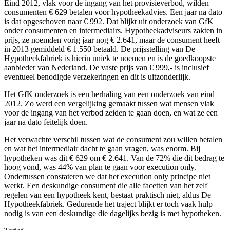
Eind 2012, vlak voor de ingang van het provisieverbod, wilden
consumenten € 629 betalen voor hypotheekadvies. Een jaar na dato
is dat opgeschoven naar € 992. Dat blijkt uit onderzoek van GfK
onder consumenten en intermediairs. Hypotheekadviseurs zakten in
prijs, ze noemden vorig jaar nog € 2.641, maar de consument heeft
in 2013 gemiddeld € 1.550 betaald. De prijsstelling van De
Hypotheekfabriek is hierin uniek te noemen en is de goedkoopste
aanbieder van Nederland. De vaste prijs van € 999,- is inclusief
eventueel benodigde verzekeringen en dit is uitzonderlijk.
Het GfK onderzoek is een herhaling van een onderzoek van eind
2012. Zo werd een vergelijking gemaakt tussen wat mensen vlak
voor de ingang van het verbod zeiden te gaan doen, en wat ze een
jaar na dato feitelijk doen.
Het verwachte verschil tussen wat de consument zou willen betalen
en wat het intermediair dacht te gaan vragen, was enorm. Bij
hypotheken was dit € 629 om € 2.641. Van de 72% die dit bedrag te
hoog vond, was 44% van plan te gaan voor execution only.
Ondertussen constateren we dat het execution only principe niet
werkt. Een deskundige consument die alle facetten van het zelf
regelen van een hypotheek kent, bestaat praktisch niet, aldus De
Hypotheekfabriek. Gedurende het traject blijkt er toch vaak hulp
nodig is van een deskundige die dagelijks bezig is met hypotheken.