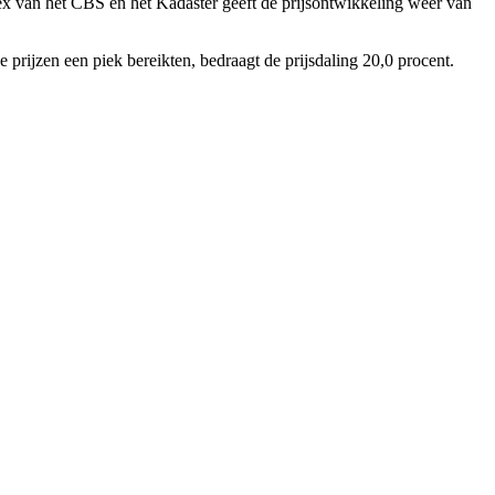
ex van het CBS en het Kadaster geeft de prijsontwikkeling weer van
rijzen een piek bereikten, bedraagt de prijsdaling 20,0 procent.