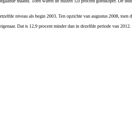
e voorgaande maand. Toen waren de huizen 5,0 procent goedkoper. De ind
elfde niveau als begin 2003. Ten opzichte van augustus 2008, toen de p
genaar. Dat is 12,9 procent minder dan in dezelfde periode van 2012.