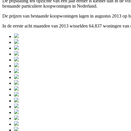
De prijsdaling ten opzichte van een jaar eerder is kleiner dan in d
bestaande particuliere koopwoningen in Nederland.
De prijzen van bestaande koopwoningen lagen in augustus 2013 op hetz
In de eerste acht maanden van 2013 wisselden 64.837 woningen van ei