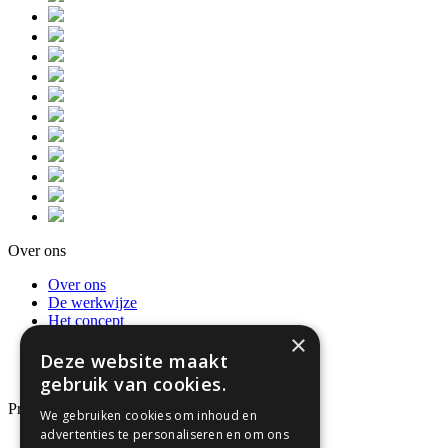
Over ons
Over ons
De werkwijze
Het concept
×
Privacybeleid en AVG
Recensies
Deze website maakt
Neem contact op
gebruik van cookies.
Producten
We gebruiken cookies om inhoud en
advertenties te personaliseren en om ons
Dienstverleningsdocumenten