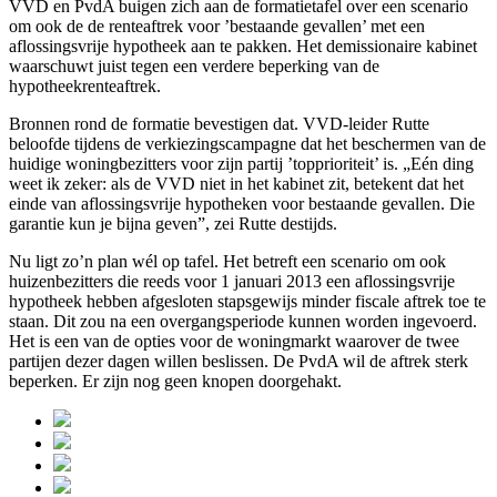
VVD en PvdA buigen zich aan de formatietafel over een scenario
om ook de de renteaftrek voor ’bestaande gevallen’ met een
aflossingsvrije hypotheek aan te pakken. Het demissionaire kabinet
waarschuwt juist tegen een verdere beperking van de
hypotheekrenteaftrek.
Bronnen rond de formatie bevestigen dat. VVD-leider Rutte
beloofde tijdens de verkiezingscampagne dat het beschermen van de
huidige woningbezitters voor zijn partij ’topprioriteit’ is. „Eén ding
weet ik zeker: als de VVD niet in het kabinet zit, betekent dat het
einde van aflossingsvrije hypotheken voor bestaande gevallen. Die
garantie kun je bijna geven”, zei Rutte destijds.
Nu ligt zo’n plan wél op tafel. Het betreft een scenario om ook
huizenbezitters die reeds voor 1 januari 2013 een aflossingsvrije
hypotheek hebben afgesloten stapsgewijs minder fiscale aftrek toe te
staan. Dit zou na een overgangsperiode kunnen worden ingevoerd.
Het is een van de opties voor de woningmarkt waarover de twee
partijen dezer dagen willen beslissen. De PvdA wil de aftrek sterk
beperken. Er zijn nog geen knopen doorgehakt.